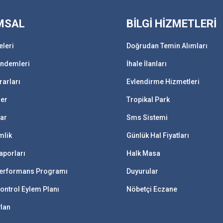
MSAL
BİLGİ HİZMETLERİ
eleri
Doğrudan Temin Alımları
ündemleri
İhale İlanları
rarları
Evlendirme Hizmetleri
ler
Tropikal Park
lar
Sms Sistemi
mlik
Günlük Hal Fiyatları
aporları
Halk Masa
 Performans Programı
Duyurular
ontrol Eylem Planı
Nöbetçi Eczane
Plan