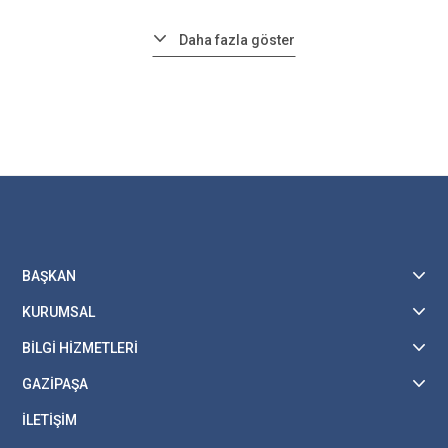
Daha fazla göster
BAŞKAN
KURUMSAL
BİLGİ HİZMETLERİ
GAZİPAŞA
İLETİŞİM