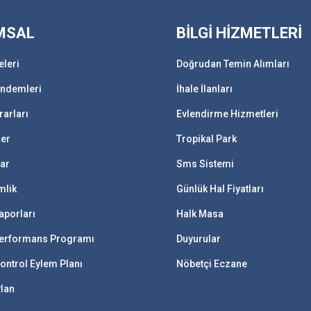
MSAL
BİLGİ HİZMETLERİ
eleri
Doğrudan Temin Alımları
ündemleri
İhale İlanları
rarları
Evlendirme Hizmetleri
ler
Tropikal Park
lar
Sms Sistemi
mlik
Günlük Hal Fiyatları
aporları
Halk Masa
 Performans Programı
Duyurular
ontrol Eylem Planı
Nöbetçi Eczane
Plan