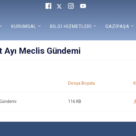
KURUMSAL
BİLGİ HİZMETLERİ
GAZİPAŞA
at Ayı Meclis Gündemi
s Gündemi
116 KB