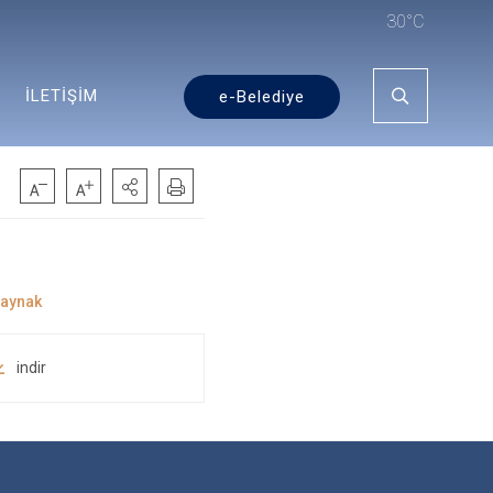
30°C
İLETİŞİM
e-Belediye
indir