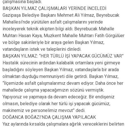
çalışmasına başladı.
BAŞKAN YILMAZ ÇALIŞMALARI YERİNDE İNCELEDİ
Gazipaşa Belediye Başkanı Mehmet Ali Yılmaz, Beyrebucak
Mahallesi’nde yürütülen asfalt çalışmalarını yerinde
inceleyerek teknik ekipten bilgi aldı. Beyrebucak Mahalle
Muhtarı Hasan Kaya, Muzkent Mahalle Muhtarı Fatih Görgülüer
ve bölge sakinleriyle bir araya gelen Başkan Yılmaz,
vatandaşların istek ve taleplerini dinledi.
BAŞKAN YILMAZ: “HER TÜRLÜ İŞİ YAPACAK GÜCÜMÜZ VAR”
Hastalık sürecinin ardından kalabalık ortamlara yeni girmeye
başladığını söyleyen Başkan Yılmaz, vatandaşlarla bir arada
olmaktan duyduğu memnuniyeti dile getirdi. Başkan Yılmaz,
“İlçemizde asfalt çalışmalarımız devam ediyor. Daha önce her
mahallede çalışma yapacağımızın sözünü vermiştik.
Yapıyoruz ve yapmaya da devam edeceğiz. Bir endişeniz
olmasın, belediye olarak her türlü işi yapacak gücümüz,
makinemiz ve personelimiz mevcut” dedi.
DOĞANCA BOĞAZI’NDA ÇALIŞMA YAPILACAK
Yaz aylarında kırsalda çalışmalara ağırlık vereceklerini belirten