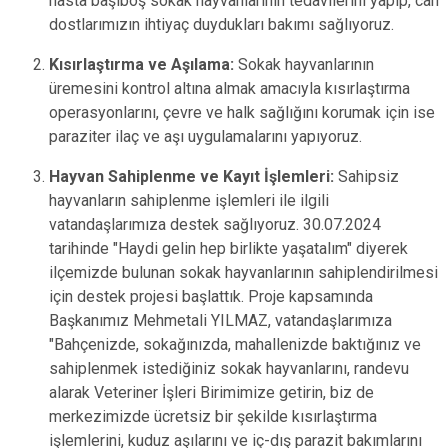
hasta başıboş sokak hayvanlarının tedavilerini yapıp, can
dostlarımızın ihtiyaç duydukları bakımı sağlıyoruz.
Kısırlaştırma ve Aşılama:
Sokak hayvanlarının
üremesini kontrol altına almak amacıyla kısırlaştırma
operasyonlarını, çevre ve halk sağlığını korumak için ise
paraziter ilaç ve aşı uygulamalarını yapıyoruz.
Hayvan Sahiplenme ve Kayıt İşlemleri:
Sahipsiz
hayvanların sahiplenme işlemleri ile ilgili
vatandaşlarımıza destek sağlıyoruz. 30.07.2024
tarihinde "Haydi gelin hep birlikte yaşatalım" diyerek
ilçemizde bulunan sokak hayvanlarının sahiplendirilmesi
için destek projesi başlattık. Proje kapsamında
Başkanımız Mehmetali YILMAZ, vatandaşlarımıza
"Bahçenizde, sokağınızda, mahallenizde baktığınız ve
sahiplenmek istediğiniz sokak hayvanlarını, randevu
alarak Veteriner İşleri Birimimize getirin, biz de
merkezimizde ücretsiz bir şekilde kısırlaştırma
işlemlerini, kuduz aşılarını ve iç-dış parazit bakımlarını