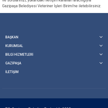
ve sorularınızı, yukarıdaki iletişim kanalları aracılığıyla
Gazipaşa Belediyesi Veteriner İşleri Birimi'ne iletebilirsiniz.
BAŞKAN
KURUMSAL
BİLGİ HİZMETLERİ
GAZİPAŞA
İLETİŞİM