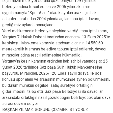
taşınmazın mülkiyet sorunu çözülemiyor. 1991 yılında
belediye adına tescil edilen ve 2006 yılındaki imar
uygulamasıyla “Spor Alanı” olarak ayrılan arazi için hak
sahipleri tarafından 2004 yılında açılan tapu iptal davası,
geçtiğimiz aylarda sonuçlandı.
Yerel mahkemenin belediye aleyhine verdiği tapu iptal kararı,
Yargıtay 7. Hukuk Dairesi tarafından onanarak 13 Ekim 2025’te
kesinleşti. Mahkeme kararıyla stadyum alanının 14.550,60
metrekarelik kısmının belediye tapusu iptal edilerek, davacı
mirasçılar adına tescil edilmesine hükmedildi.
Yargıtay’ın kesin kararının ardından hak sahibi vatandaşlar, 25
Şubat 2026 tarihinde Gazipaşa Sulh Hukuk Mahkemesine
başvurdu. Mirasçılar, 2026/128 Esas sayılı dosya ile söz
konusu spor alanı ve arsasının mümkünse aynen bölünmesini,
bu durum mümkün değilse satış suretiyle ortaklığın
giderilmesini talep etti. Gazipaşa Belediyesi ile davacılar
arasındaki ortaklığın nasıl çözüleceğini belirleyecek olan dava
süreci devam ediyor.
BAŞKAN YILMAZ: SORUNU ÇÖZMEK İSTİYORUZ