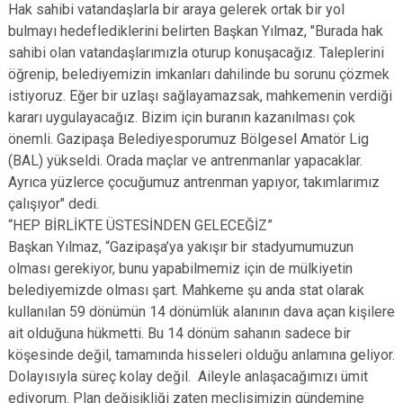
Hak sahibi vatandaşlarla bir araya gelerek ortak bir yol
bulmayı hedeflediklerini belirten Başkan Yılmaz, "Burada hak
sahibi olan vatandaşlarımızla oturup konuşacağız. Taleplerini
öğrenip, belediyemizin imkanları dahilinde bu sorunu çözmek
istiyoruz. Eğer bir uzlaşı sağlayamazsak, mahkemenin verdiği
kararı uygulayacağız. Bizim için buranın kazanılması çok
önemli. Gazipaşa Belediyesporumuz Bölgesel Amatör Lig
(BAL) yükseldi. Orada maçlar ve antrenmanlar yapacaklar.
Ayrıca yüzlerce çocuğumuz antrenman yapıyor, takımlarımız
çalışıyor" dedi.
“HEP BİRLİKTE ÜSTESİNDEN GELECEĞİZ”
Başkan Yılmaz, “Gazipaşa’ya yakışır bir stadyumumuzun
olması gerekiyor, bunu yapabilmemiz için de mülkiyetin
belediyemizde olması şart. Mahkeme şu anda stat olarak
kullanılan 59 dönümün 14 dönümlük alanının dava açan kişilere
ait olduğuna hükmetti. Bu 14 dönüm sahanın sadece bir
köşesinde değil, tamamında hisseleri olduğu anlamına geliyor.
Dolayısıyla süreç kolay değil. Aileyle anlaşacağımızı ümit
ediyorum. Plan değişikliği zaten meclisimizin gündemine