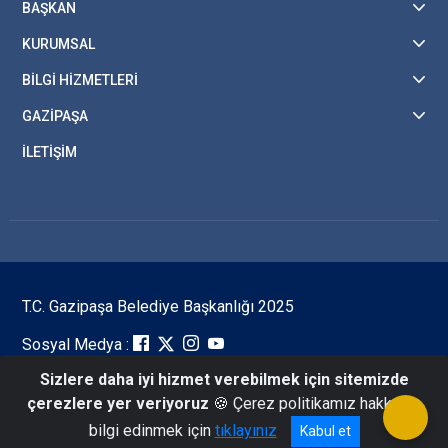
BAŞKAN
KURUMSAL
BİLGİ HİZMETLERİ
GAZİPAŞA
İLETİŞİM
T.C. Gazipaşa Belediye Başkanlığı 2025
Sosyal Medya :
Sizlere daha iyi hizmet verebilmek için sitemizde
çerezlere yer veriyoruz
🍪 Çerez politikamız hakkında
Bilgi İşlem & Basın Yayın 0 242 572 10 13 - 145 (İSAY)
bilgi edinmek için
tıklayınız
Kabul et